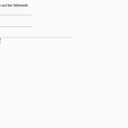
n auf der Webseite
0
y