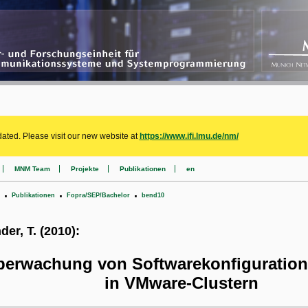
ated. Please visit our new website at
https://www.ifi.lmu.de/nm/
MNM Team
Projekte
Publikationen
en
.
.
.
Publikationen
Fopra/SEP/Bachelor
bend10
der, T. (2010):
berwachung von Softwarekonfiguratio
in VMware-Clustern