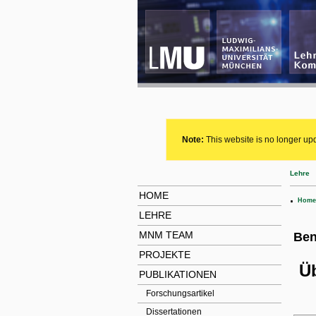
Note:
This website is no longer upd
Lehre
HOME
.
Home
LEHRE
MNM TEAM
Ben
PROJEKTE
Ü
PUBLIKATIONEN
Forschungsartikel
Dissertationen