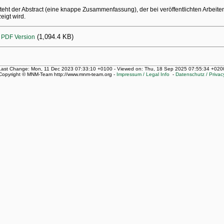
steht der Abstract (eine knappe Zusammenfassung), der bei veröffentlichten Arbeite
eigt wird.
(1,094.4 KB)
PDF Version
Last Change: Mon, 11 Dec 2023 07:33:10 +0100 - Viewed on: Thu, 18 Sep 2025 07:55:34 +020
Copyright © MNM-Team http://www.mnm-team.org -
Impressum / Legal Info
-
Datenschutz / Privac