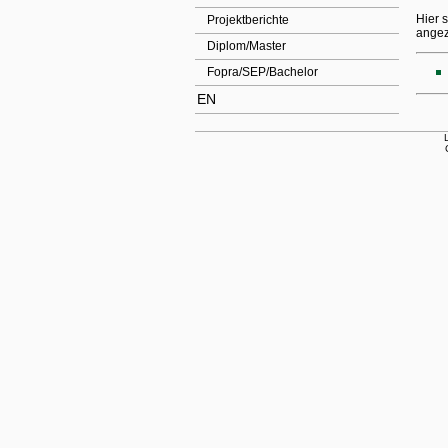
Hier 
Projektberichte
angez
Diplom/Master
Fopra/SEP/Bachelor
EN