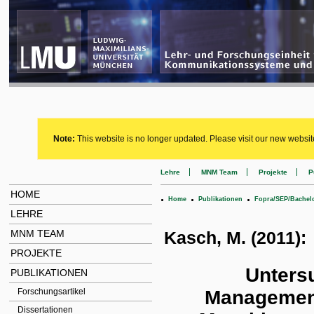
Note:
This website is no longer updated. Please visit our new websit
Lehre
MNM Team
Projekte
P
HOME
.
.
.
Home
Publikationen
Fopra/SEP/Bachel
LEHRE
MNM TEAM
Kasch, M. (2011):
PROJEKTE
Unters
PUBLIKATIONEN
Managementa
Forschungsartikel
Dissertationen