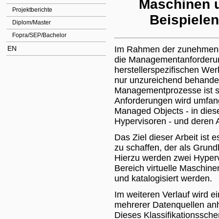
Maschinen u
Projektberichte
Beispiele
Diplom/Master
Fopra/SEP/Bachelor
EN
Im Rahmen der zunehmende
die Managementanforderun
herstellerspezifischen We
nur unzureichend behandel
Managementprozesse ist sc
Anforderungen wird umfan
Managed Objects - in dies
Hypervisoren - und deren At
Das Ziel dieser Arbeit ist
zu schaffen, der als Grund
Hierzu werden zwei Hypervi
Bereich virtuelle Maschin
und katalogisiert werden.
Im weiteren Verlauf wird e
mehrerer Datenquellen anha
Dieses Klassifikationssch