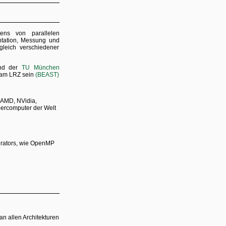
ens von parallelen
ntation, Messung und
leich verschiedener
und der
TU München
t am LRZ sein
(BEAST)
 AMD, NVidia,
upercomputer der Welt
erators, wie OpenMP
an allen Architekturen