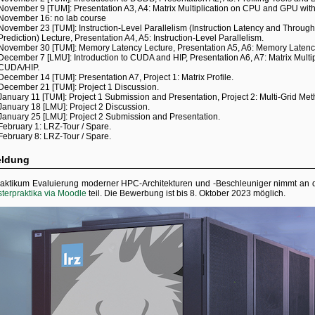
November 9 [TUM]: Presentation A3, A4: Matrix Multiplication on CPU and GPU wi
November 16: no lab course
November 23 [TUM]: Instruction-Level Parallelism (Instruction Latency and Throug
Prediction) Lecture, Presentation A4, A5: Instruction-Level Parallelism.
November 30 [TUM]: Memory Latency Lecture, Presentation A5, A6: Memory Latenc
December 7 [LMU]: Introduction to CUDA and HIP, Presentation A6, A7: Matrix Multi
CUDA/HIP.
December 14 [TUM]: Presentation A7, Project 1: Matrix Profile.
December 21 [TUM]: Project 1 Discussion.
January 11 [TUM]: Project 1 Submission and Presentation, Project 2: Multi-Grid Met
January 18 [LMU]: Project 2 Discussion.
January 25 [LMU]: Project 2 Submission and Presentation.
February 1: LRZ-Tour / Spare.
February 8: LRZ-Tour / Spare.
ldung
aktikum Evaluierung moderner HPC-Architekturen und -Beschleuniger nimmt an 
sterpraktika via Moodle
teil. Die Bewerbung ist bis 8. Oktober 2023 möglich.