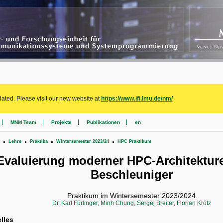
ated. Please visit our new website at
https://www.ifi.lmu.de/nm/
MNM Team
Projekte
Publikationen
en
.
.
.
.
Lehre
Praktika
Wintersemester 2023/24
HPC Praktikum
Evaluierung moderner HPC-Architektur
Beschleuniger
Praktikum im Wintersemester 2023/2024
Dr. Karl Fürlinger
,
Minh Chung
,
Sergej Breiter
,
Florian Krötz
lles