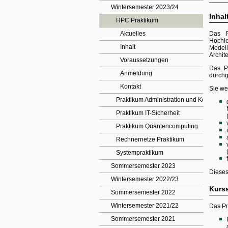
Wintersemester 2023/24
Inhal
HPC Praktikum
Aktuelles
Das P
Hochle
Inhalt
Modell
Archit
Voraussetzungen
Das P
Anmeldung
durchg
Kontakt
Sie we
Praktikum Administration und Konzeption
Praktikum IT-Sicherheit
Praktikum Quantencomputing
Rechnernetze Praktikum
Systempraktikum
Sommersemester 2023
Dieses
Wintersemester 2022/23
Kurss
Sommersemester 2022
Wintersemester 2021/22
Das Pra
Sommersemester 2021