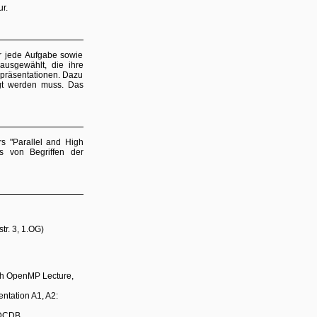
r.
ür jede Aufgabe sowie
ausgewählt, die ihre
rzpräsentationen. Dazu
ügt werden muss. Das
s "Parallel and High
s von Begriffen der
r. 3, 1.OG)
th OpenMP Lecture,
ntation A1, A2:
 DCDB.