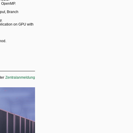
th OpenMP.
hput, Branch
y.
plication on GPU with
hod.
der
Zentralanmeldung