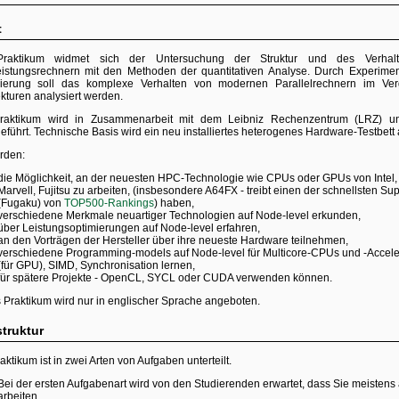
t
raktikum widmet sich der Untersuchung der Struktur und des Verhalt
istungsrechnern mit den Methoden der quantitativen Analyse. Durch Experime
ierung soll das komplexe Verhalten von modernen Parallelrechnern im Verg
ekturen analysiert werden.
raktikum wird in Zusammenarbeit mit dem Leibniz Rechenzentrum (LRZ) 
eführt. Technische Basis wird ein neu installiertes heterogenes Hardware-Testbet
rden:
 virtueller Systeme
die Möglichkeit, an der neuesten HPC-Technologie wie CPUs oder GPUs von Intel,
Marvell, Fujitsu zu arbeiten, (insbesondere A64FX - treibt einen der schnellsten S
(Fugaku) von
TOP500-Rankings
) haben,
verschiedene Merkmale neuartiger Technologien auf Node-level erkunden,
über Leistungsoptimierungen auf Node-level erfahren,
an den Vorträgen der Hersteller über ihre neueste Hardware teilnehmen,
verschiedene Programming-models auf Node-level für Multicore-CPUs und -Accel
(für GPU), SIMD, Synchronisation lernen,
für spätere Projekte - OpenCL, SYCL oder CUDA verwenden können.
 Praktikum wird nur in englischer Sprache angeboten.
truktur
ktikum ist in zwei Arten von Aufgaben unterteilt.
Bei der ersten Aufgabenart wird von den Studierenden erwartet, dass Sie meistens 
arbeiten.