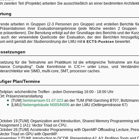
Im zweiten Teil (Projekte) arbeiten Sie ausschließlich an einer bestimmten Architektu
rtung
rende arbeiten in Gruppen (2-3 Personen pro Gruppe) und erstellen Berichte f
Präsentationen ihrer Evaluationsergebnisse (jede Woche werden 2 Gruppen 
te präsentieren). Die Benotung erfolgt auf der Grundlage des Berichts und der Ku
 auch der verwendete Quellcode der Evaluation, der den Berichten hinzugef
kum wird gemäß der Studienordnung der LMU mit
bewertet.
6 ECTS-Punkten
ussetzungen
setzung für die Teilnahme am Praktikum ist die erfolgreiche Teilnahme am Kur
rmance Computing". Gute Kenntnisse in C/C++ unter Linux, und Verständni
erarchitektur wie SIMD, multi-core, SMT, processor caches.
ufiger Plan/Termine
Zeitplan: wöchentliche Treffen - jeden Donnerstag 16:00 - 18:00 Uhr
Ort: Präsenzveranstaltung
[TUM]
Seminarraum 01.07.023
an der TUM (FMI Garching BT07, Boltzmannst
[LMU]
Nebengebäude N005/N006
an der LMU (Oettingenstrasse 67)
:
October 19 [TUM]: Organization and Introduction, Shared Memory Programming wi
Assignment 1 (A1): Vector Triad on CPU.
October 26 [TUM]: Accelerator Programming with OpenMP Offloading Lecture, Prese
Vector Triad on GPU with OpenMP.
November 2 [TUM]: Introduction to DCDB, Presentation A2, A3: Profiling Tools and