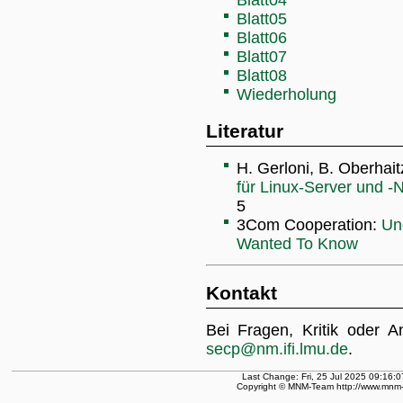
Blatt04
Blatt05
Blatt06
Blatt07
Blatt08
Wiederholung
Literatur
H. Gerloni, B. Oberhait
für Linux-Server und -
5
3Com Cooperation:
Un
Wanted To Know
Kontakt
Bei Fragen, Kritik oder A
secp@nm.ifi.lmu.de
.
Last Change: Fri, 25 Jul 2025 09:16:
Copyright © MNM-Team http://www.mnm-