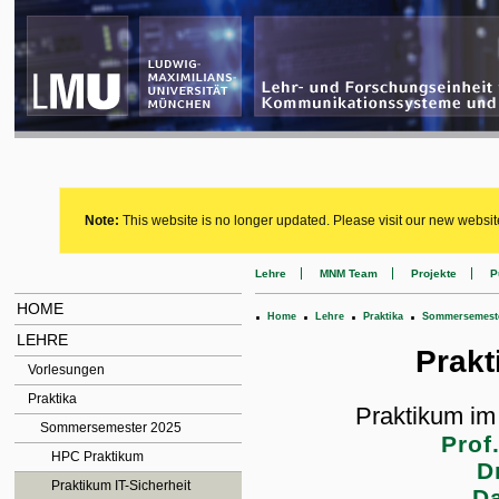
Note:
This website is no longer updated. Please visit our new websit
Lehre
MNM Team
Projekte
P
HOME
.
.
.
.
Home
Lehre
Praktika
Sommersemeste
LEHRE
Prakt
Vorlesungen
Praktika
Praktikum i
Sommersemester 2025
Prof
HPC Praktikum
D
Praktikum IT-Sicherheit
Da