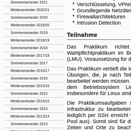
Sommersemester 2021
Verschlüsselung, VPNs, 
Grundlegende Netzdien
Wintersemester 2020/21
Firewallarchitekturen
Sommersemester 2020
Intrusion Detection
Wintersemester 2019/20
Sommersemester 2019
Teilnahme
Wintersemester 2018/19
Das Praktikum rich
Sommersemester 2018
Wahlpflichtpraktikum im 
Wintersemester 2017/18
(LMU). Voraussetzung für di
Sommersemester 2017
Das Praktikum vertieft die I
Wintersemester 2016/17
Übungen, die, je nach Tei
Sommersemester 2016
bearbeitet werden müssen.
Wintersemester 2015/16
dem Betriebssystem Lin
insbesondere für Linux sind 
Sommersemester 2015
Wintersemester 2014/15
Die Praktikumsaufgaben s
Infrastruktur zu bearbeit
Sommersemester 2014
lediglich per SSH erreich
Wintersemester 2013/14
Pool aus). Somit sind für 
Sommersemester 2013
Zeiten und Orte zu beacht