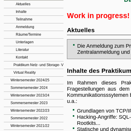
Aktuelles
Inhalte
Work in progress!
Teilnahme
Anmeldung
Aktuelles
Räume/Termine
Unterlagen
Die Anmeldung zum Prak
Literatur
Zentralanmeldung und 
Kontakt
Praktikum Netz- und Storage- Virtualisierung
Inhalte des Praktiku
Virtual Reality
Wintersemester 2024/25
Im Rahmen dieses Prak
Sommersemester 2024
Fragestellungen aus dem 
Kommunikationsssytemen b
Wintersemester 2023/24
u.a.:
Sommersemester 2023
Grundlagen von TCP/I
Wintersemester 2022/23
Hacking-Angriffe: SQL-I
Sommersemester 2022
Rootkits...
Wintersemester 2021/22
Statische und dynamisc