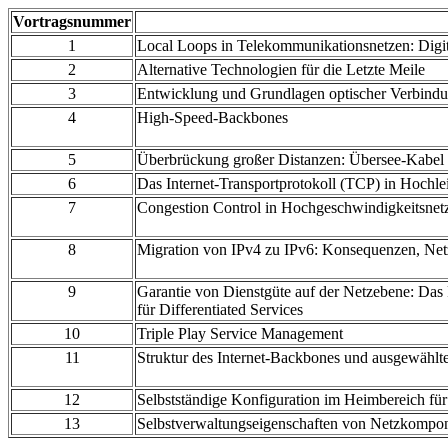
Vortragsnummer
1
Local Loops in Telekommunikationsnetzen: Digit
2
Alternative Technologien für die Letzte Meile
3
Entwicklung und Grundlagen optischer Verbind
4
High-Speed-Backbones
5
Überbrückung großer Distanzen: Übersee-Kabel
6
Das Internet-Transportprotokoll (TCP) in Hochl
7
Congestion Control in Hochgeschwindigkeitsnet
8
Migration von IPv4 zu IPv6: Konsequenzen, Netz
9
Garantie von Dienstgüte auf der Netzebene: Das
für Differentiated Services
10
Triple Play Service Management
11
Struktur des Internet-Backbones und ausgewähl
12
Selbstständige Konfiguration im Heimbereich fü
13
Selbstverwaltungseigenschaften von Netzkompo