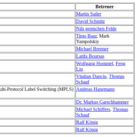
Betreuer
Martin Sailer
David Schmitz
Nils gentschen Felde
Timo Baur
, Mark
Yampolskiy
Michael Brenner
Latifa Boursas
Wolfgang Hommel
,
Feng
Liu
Vitalian Danciu
,
Thomas
Schaaf
Multi-Protocol Label Switching (MPLS)
Andreas Hanemann
Dr. Markus Garschhammer
Michael Schiffers
,
Thomas
Schaaf
Ralf König
Ralf König