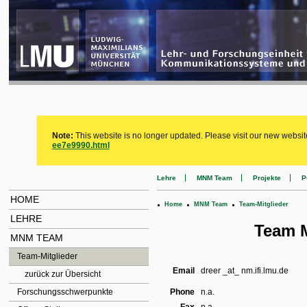
Note:
This website is no longer updated. Please visit our new websit
ee7e9990.html
Lehre
MNM Team
Projekte
P
HOME
.
.
.
Home
MNM Team
Team-Mitglieder
LEHRE
Team M
MNM TEAM
Team-Mitglieder
Email
dreer _at_ nm.ifi.lmu.de
zurück zur Übersicht
Forschungsschwerpunkte
Phone
n.a.