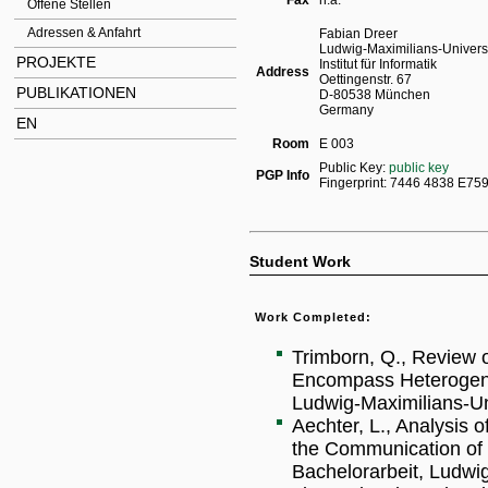
Fax
n.a.
Offene Stellen
Adressen & Anfahrt
Fabian Dreer
Ludwig-Maximilians-Univers
PROJEKTE
Institut für Informatik
Address
Oettingenstr. 67
PUBLIKATIONEN
D-80538 München
Germany
EN
Room
E 003
Public Key:
public key
PGP Info
Fingerprint: 7446 4838 E7
Student Work
Work Completed:
Trimborn, Q., Review o
Encompass Heterogene
Ludwig-Maximilians-Un
Aechter, L., Analysis
the Communication of 
Bachelorarbeit, Ludwi