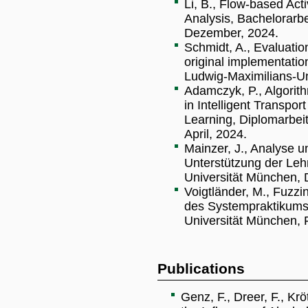
Li, B., Flow-based Acti
Analysis, Bachelorarb
Dezember, 2024.
Schmidt, A., Evaluati
original implementati
Ludwig-Maximilians-Un
Adamczyk, P., Algorit
in Intelligent Transpo
Learning, Diplomarbei
April, 2024.
Mainzer, J., Analyse u
Unterstützung der Leh
Universität München,
Voigtländer, M., Fuzzi
des Systempraktikums,
Universität München, 
Publications
Genz, F., Dreer, F., Kr