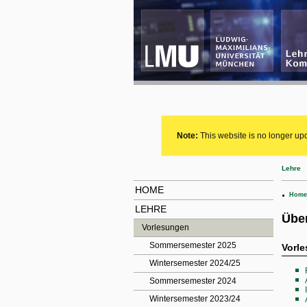
Note:
This website is no longer upd
Lehre
HOME
.
Home
LEHRE
Über
Vorlesungen
Sommersemester 2025
Vorl
Wintersemester 2024/25
Sommersemester 2024
Wintersemester 2023/24