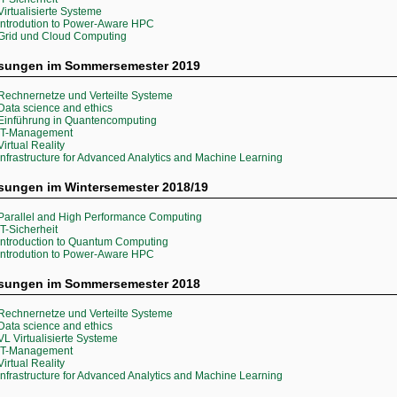
Virtualisierte Systeme
Introdution to Power-Aware HPC
Grid und Cloud Computing
esungen im Sommersemester 2019
Rechnernetze und Verteilte Systeme
Data science and ethics
Einführung in Quantencomputing
IT-Management
Virtual Reality
Infrastructure for Advanced Analytics and Machine Learning
sungen im Wintersemester 2018/19
Parallel and High Performance Computing
IT-Sicherheit
Introduction to Quantum Computing
Introdution to Power-Aware HPC
esungen im Sommersemester 2018
Rechnernetze und Verteilte Systeme
Data science and ethics
VL Virtualisierte Systeme
IT-Management
Virtual Reality
Infrastructure for Advanced Analytics and Machine Learning