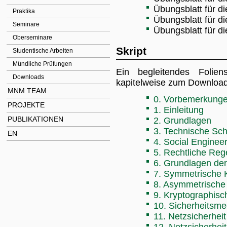
Übungsblatt für 
Praktika
Übungsblatt für 
Seminare
Übungsblatt für 
Oberseminare
Skript
Studentische Arbeiten
Mündliche Prüfungen
Ein begleitendes Folie
Downloads
kapitelweise zum Download 
MNM TEAM
0. Vorbemerkung
PROJEKTE
1. Einleitung
PUBLIKATIONEN
2. Grundlagen
3. Technische Sch
EN
4. Social Enginee
5. Rechtliche Re
6. Grundlagen der
7. Symmetrische 
8. Asymmetrische
9. Kryptographisc
10. Sicherheitsm
11. Netzsicherheit