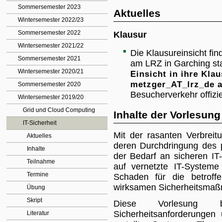
Sommersemester 2023
Aktuelles
Wintersemester 2022/23
Sommersemester 2022
Klausur
Wintersemester 2021/22
Die Klausureinsicht fi
Sommersemester 2021
am LRZ in Garching sta
Wintersemester 2020/21
Einsicht in ihre Kla
metzger_AT_lrz_de 
Sommersemester 2020
Besucherverkehr offizi
Wintersemester 2019/20
Grid und Cloud Computing
Inhalte der Vorlesung
IT-Sicherheit
Mit der rasanten Verbreit
Aktuelles
deren Durchdringung des p
Inhalte
der Bedarf an sicheren IT
Teilnahme
auf vernetzte IT-Systeme
Termine
Schaden für die betroff
wirksamen Sicherheitsma
Übung
Skript
Diese Vorlesung b
Sicherheitsanforderunge
Literatur