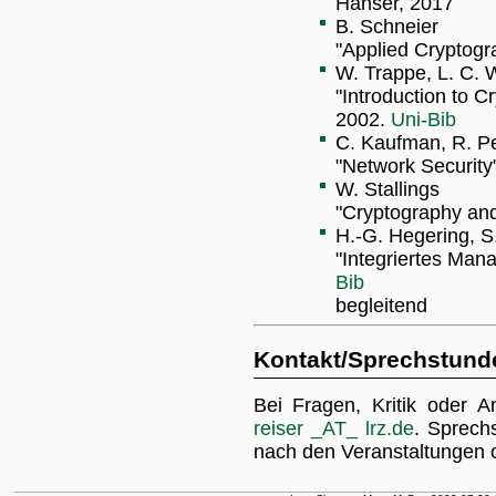
Hanser, 2017
B. Schneier
"Applied Cryptogr
W. Trappe, L. C. 
"Introduction to C
2002.
Uni-Bib
C. Kaufman, R. P
"Network Security"
W. Stallings
"Cryptography and
H.-G. Hegering, S
"Integriertes Man
Bib
begleitend
Kontakt/Sprechstund
Bei Fragen, Kritik oder A
reiser _AT_ lrz.de
. Sprech
nach den Veranstaltungen 