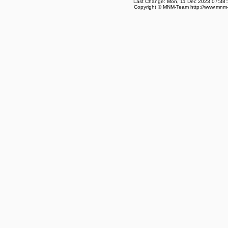
Last Change: Mon, 11 Dec 2023 07:38:
Copyright © MNM-Team http://www.mnm-