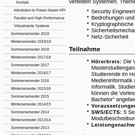
verteilten Systemen. Them
Kontakt
Introdution to Power-Aware HPC
Security Enginee
Bedrohungen und
Parallel and High Performance Computing
Kryptographische
Virtualisierte Systeme
Sicherheitsmecha
Sommersemester 2019
Netz-Sicherheit
Wintersemester 2018/19
Teilnahme
Sommersemester 2018
Wintersemester 2017/18
Hörerkreis:
Die V
Sommersemester 2017
Masterstudiengang
Wintersemester 2016/17
Studierende im Ha
Medieninformatik 
Sommersemester 2016
Informatik. Studi
Wintersemester 2015/16
können die Vorles
Sommersemester 2015
Bachelor" angebe
Wintersemester 2014/15
Voraussetzunge
SWS/ECTS:
5 Se
Sommersemester 2014
Modulbeschreibu
Wintersemester 2013/14
Leistungsnachw
Sommersemester 2013