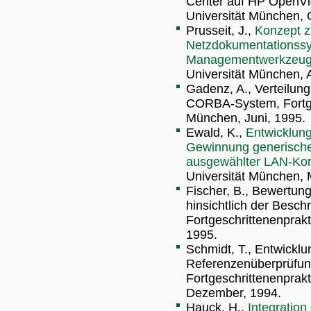
Center auf HP OpenVie
Universität München, 
Prusseit, J.,
Konzept z
Netzdokumentationssys
Managementwerkzeu
Universität München, 
Gadenz, A., Verteilun
CORBA-System, Fortges
München, Juni, 1995.
Ewald, K.,
Entwicklung
Gewinnung generische
ausgewählter LAN-Ko
Universität München, 
Fischer, B., Bewert
hinsichtlich der Besc
Fortgeschrittenenprakt
1995.
Schmidt, T., Entwickl
Referenzenüberprüfun
Fortgeschrittenenprak
Dezember, 1994.
Hauck, H.,
Integratio