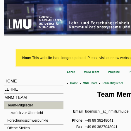
Note:
This website is no longer updated. Please visit our new websit
Lehre
MNM Team
Projekte
P
HOME
.
.
.
Home
MNM Team
Team-Mitglieder
LEHRE
Team Memb
MNM TEAM
Team-Mitglieder
Email
boenisch _at_ nm.ifi.lmu.de
zurück zur Übersicht
Forschungsschwerpunkte
Phone
+49 89 38248041
Fax
+49 89 3827048041
Offene Stellen