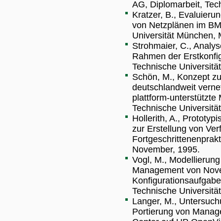
AG, Diplomarbeit, Tech
Kratzer, B., Evaluier
von Netzplänen im BMW
Universität München, 
Strohmaier, C., Analy
Rahmen der Erstkonfig
Technische Universitä
Schön, M., Konzept zu
deutschlandweit verne
plattform-unterstütz
Technische Universit
Hollerith, A., Prototy
zur Erstellung von Ve
Fortgeschrittenenprak
November, 1995.
Vogl, M., Modellierun
Management von Novel
Konfigurationsaufgabe
Technische Universit
Langer, M., Untersuchu
Portierung von Manag