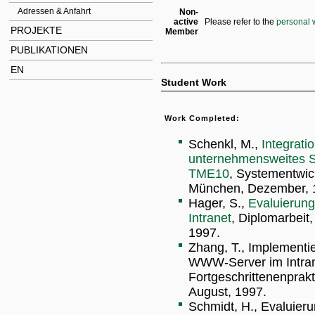
Adressen & Anfahrt
Non-
active
Please refer to the
personal 
PROJEKTE
Member
PUBLIKATIONEN
EN
Student Work
Work Completed:
Schenkl, M.,
Integrati
unternehmensweites S
TME10
, Systementwic
München, Dezember, 
Hager, S.,
Evaluierun
Intranet
, Diplomarbeit
1997.
Zhang, T., Implement
WWW-Server im Intran
Fortgeschrittenenprak
August, 1997.
Schmidt, H., Evaluie