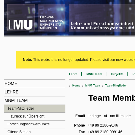
Note:
This website is no longer updated. Please visit our new websit
Lehre
MNM Team
Projekte
P
HOME
.
.
.
Home
MNM Team
Team-Mitglieder
LEHRE
Team Membe
MNM TEAM
Team-Mitglieder
Email
lindinge _at_ nm.ifi.lmu.de
zurück zur Übersicht
Forschungsschwerpunkte
Phone
+49 89 2180-9146
Offene Stellen
Fax
+49 89 2180-999146