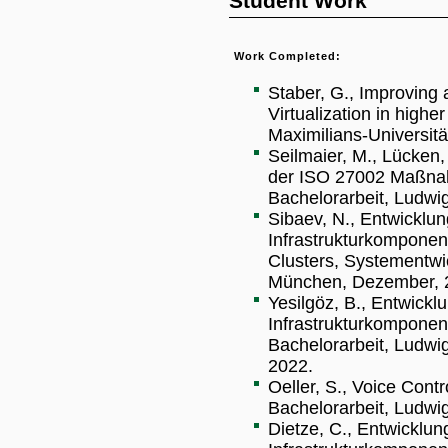
Student Work
Work Completed:
Staber, G., Improving 
Virtualization in high
Maximilians-Universit
Seilmaier, M., Lücken,
der ISO 27002 Maßnah
Bachelorarbeit, Ludwig
Sibaev, N., Entwicklu
Infrastrukturkompone
Clusters, Systementwi
München, Dezember, 
Yesilgöz, B., Entwick
Infrastrukturkomponent
Bachelorarbeit, Ludwi
2022.
Oeller, S., Voice Contr
Bachelorarbeit, Ludwi
Dietze, C., Entwicklu