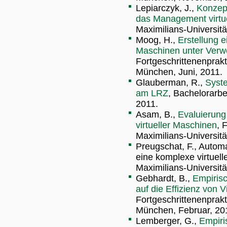
Lepiarczyk, J.,
Konzept
das Management virtu
Maximilians-Universit
Moog, H.,
Erstellung e
Maschinen unter Ver
Fortgeschrittenenprak
München, Juni, 2011.
Glauberman, R.,
Syst
am LRZ
, Bachelorarbe
2011.
Asam, B.,
Evaluierung
virtueller Maschinen
, 
Maximilians-Universit
Preugschat, F., Autom
eine komplexe virtuelle
Maximilians-Universit
Gebhardt, B.,
Empirisc
auf die Effizienz von 
Fortgeschrittenenprak
München, Februar, 20
Lemberger, G.,
Empiri