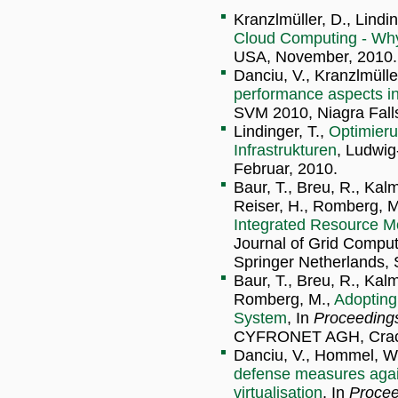
Kranzlmüller, D., Lindi
Cloud Computing - Why
USA, November, 2010.
Danciu, V., Kranzlmülle
performance aspects in 
SVM 2010, Niagra Fall
Lindinger, T.,
Optimieru
Infrastrukturen
, Ludwig
Februar, 2010.
Baur, T., Breu, R., Kalm
Reiser, H., Romberg, M
Integrated Resource Mo
Journal of Grid Compu
Springer Netherlands,
Baur, T., Breu, R., Kalm
Romberg, M.,
Adopting
System
, In
Proceeding
CYFRONET AGH, Craco
Danciu, V., Hommel, W.
defense measures agai
virtualisation
, In
Procee