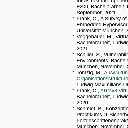
Infrastrukturkompone
ESXi, Bachelorarbeit,
September, 2021.
Frank, C., A Survey of
Embedded Hypervisors,
Universität München, 
Voggenauer, M., Virtu
Bachelorarbeit, Ludwi
2021.
Schiller, S., Vulnerabi
Environments, Bachelo
München, November, 
Tomzig, M.,
Auswirkung
Organisationsstruktur
Ludwig-Maximilians-Un
Frank, C.,
ARMv8 Virtu
Bachelorarbeit, Ludwi
2020.
Schmidt, B., Konzepti
Praktikums IT-Sicherh
Fortgeschrittenenprak
München, November, 