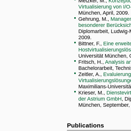
Metzker, M.,
Konzepti
Virtualisierung von I/
München, April, 2009.
Gehrung, M.,
Manageme
besonderer Berücksich
Diplomarbeit, Ludwig-
2009.
Bittner, F.,
Eine erweit
Hostvirtualisierungsl
Universität München, 
Fritsch, H.,
Analysis an
Bachelorarbeit, Techn
Zeitler, A.,
Evaluierung
Virtualisierungslösung
Maximilians-Universitä
Krieser, M.,
Dienstevir
der Astrium GmbH
, D
München, September,
Publications