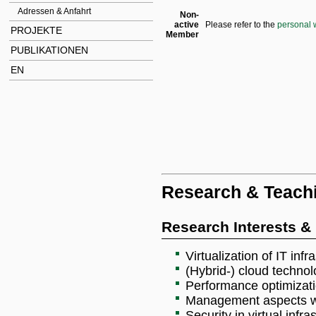
Adressen & Anfahrt
Non-
active
Please refer to the
personal 
PROJEKTE
Member
PUBLIKATIONEN
EN
Research & Teach
Research Interests & 
Virtualization of IT in
(Hybrid-) cloud technol
Performance optimizatio
Management aspects wit
Security in virtual infra