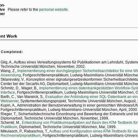
on-
ive
Please refer to the
personal website
.
ber
ent Work
 Completed:
Gilg, A., Aufbau eines Verwaltungssystems für Publikationen am Lehrstuhl, System
Technische Universität München, November, 2002.
Wang, Z.,
Implementierung einer durchgängigen Sicherheitsarchitektur für eine
Anwendung
, Fortgeschrittenenpraktikum, Ludwig-Maximilians-Universität München
Sklarevskiy, V., Konzeption einer signaturgesetzeskonformen Sicherheitsarchitektur
Center bei der Secartis AG, Diplomarbeit, Ludwig-Maximilians-Universität Münche
Schmitz, D., Wager, B.,
Implementierung eines datenbankgestützten Workflow-Sys
Interface
, Fortgeschrittenenpraktikum, Ludwig-Maximilians-Universität München, O
Barth, C., Van Marwick, S.,
Evaluation der Anbindung einer SQL-Datenbank an ei
Webserver
, Systementwicklungsprojekt, Technische Universität München, August,
Kupin, A., Administration der Benutzerverwaltung in einer gemischten Windows/
Fortgeschrittenenpraktikum, Ludwig-Maximilians-Universität München, April, 2000
Rieger, T., Sicherheitstechnische Einordnung und Bewertung der Extranets und I
Diplomarbeit, Technische Universität München, November, 1999.
Schenkl, M.,
Entwicklung von Praktikumsaufgaben auf Basis des ATM-Testbeds fü
Praktikum
, Diplomarbeit, Technische Universität München, Mai, 1999.
Mikulasch, P., Rabaschus, T.,
Aufbau und Konfiguration eines ATM-Testbeds für da
Rechnernetzepraktikum
, Fortgeschrittenenpraktikum, Ludwig-Maximilians-Univers