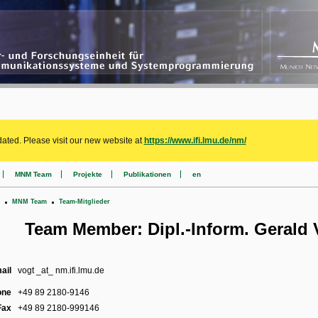
ated. Please visit our new website at
https://www.ifi.lmu.de/nm/
MNM Team
Projekte
Publikationen
en
.
.
MNM Team
Team-Mitglieder
Team Member: Dipl.-Inform. Gerald 
ail
vogt _at_ nm.ifi.lmu.de
one
+49 89 2180-9146
Fax
+49 89 2180-999146