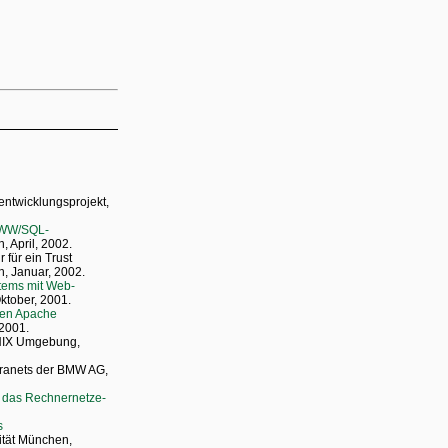
entwicklungsprojekt,
 WWW/SQL-
, April, 2002.
 für ein Trust
n, Januar, 2002.
tems mit Web-
ktober, 2001.
nen Apache
 2001.
UNIX Umgebung,
.
ntranets der BMW AG,
r das Rechnernetze-
s
ität München,