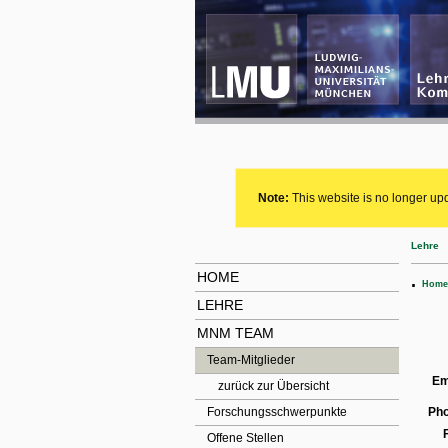
Note:
This website is no longer upd
Lehre
HOME
.
Home
LEHRE
MNM TEAM
Team-Mitglieder
Em
zurück zur Übersicht
Forschungsschwerpunkte
Ph
Offene Stellen