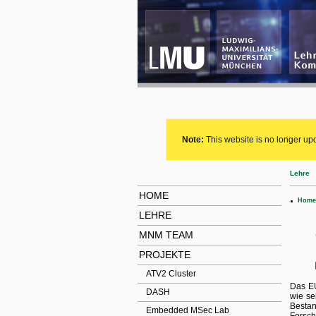
Note:
This website is no longer upd
Lehre
HOME
.
Home
LEHRE
MNM TEAM
PROJEKTE
ATV2 Cluster
Das EU
DASH
wie se
Bestan
Embedded MSec Lab