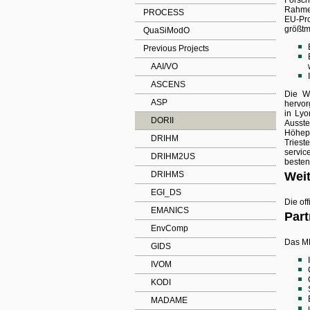
Forsch
Rahmen
PROCESS
EU-Pro
größtm
QuaSiModO
Previous Projects
AAI/VO
ASCENS
Die W
ASP
hervor
in Lyo
DORII
Ausste
Höhepu
DRIHM
Triest
servic
DRIHM2US
besten
DRIHMS
Weit
EGI_DS
Die off
EMANICS
Part
EnvComp
Das MN
GIDS
IVOM
KODI
MADAME