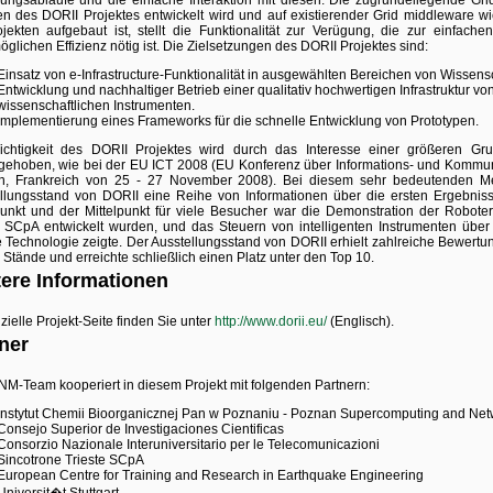
ungsabläufe und die einfache Interaktion mit diesen. Die zugrundeliegende Gri
 des DORII Projektes entwickelt wird und auf existierender Grid middleware w
jekten aufgebaut ist, stellt die Funktionalität zur Verügung, die zur einfac
öglichen Effizienz nötig ist. Die Zielsetzungen des DORII Projektes sind:
Einsatz von e-Infrastructure-Funktionalität in ausgewählten Bereichen von Wissens
Entwicklung und nachhaltiger Betrieb einer qualitativ hochwertigen Infrastruktur von
wissenschaftlichen Instrumenten.
Implementierung eines Frameworks für die schnelle Entwicklung von Prototypen.
ichtigkeit des DORII Projektes wird durch das Interesse einer größeren G
gehoben, wie bei der EU ICT 2008 (EU Konferenz über Informations- und Kommun
n, Frankreich von 25 - 27 November 2008). Bei diesem sehr bedeutenden Mee
llungsstand von DORII eine Reihe von Informationen über die ersten Ergebniss
nkt und der Mittelpunkt für viele Besucher war die Demonstration der Roboter
e SCpA entwickelt wurden, und das Steuern von intelligenten Instrumenten über
e Technologie zeigte. Der Ausstellungsstand von DORII erhielt zahlreiche Bewertu
 Stände und erreichte schließlich einen Platz unter den Top 10.
ere Informationen
izielle Projekt-Seite finden Sie unter
http://www.dorii.eu/
(Englisch).
ner
M-Team kooperiert in diesem Projekt mit folgenden Partnern:
Instytut Chemii Bioorganicznej Pan w Poznaniu - Poznan Supercomputing and Net
Consejo Superior de Investigaciones Cientificas
Consorzio Nazionale Interuniversitario per le Telecomunicazioni
Sincotrone Trieste SCpA
European Centre for Training and Research in Earthquake Engineering