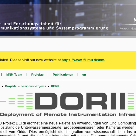
ated. Please visit our new website at
https://www.ifi.lmu.de/nm/
MNM Team
Projekte
Publikationen
en
.
.
.
Projekte
Previous Projects
DORII
 Projekt DORII eröffnet eine neue Palette an Anwendungen von Grid Computing
lbstständige Unterwassermessgeräte, Erdbebensensoren oder Kameras werden 
dteil von Grids. Dies ermöglicht die Integration von wissenschaftlichen Inst