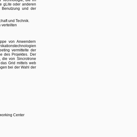
d Technologie, die im
ie gLite oder anderen
hen Benutzung und der
chaft und Technik.
 verteilten
ruppe von Anwendern
ikationstechnologien
ting vermittelte der
e des Projektes. Der
, die von Sincrotrone
 das Grid mittels web
ngen bei der Wahl der
working Center