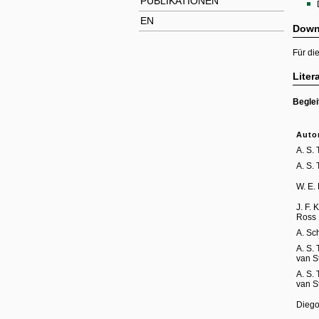
PUBLIKATIONEN
EN
Down
Für di
Liter
Beglei
Auto
A. S.
A. S.
W. E.
J. F. 
Ross
A. Sch
A. S.
van S
A. S.
van S
Diego 