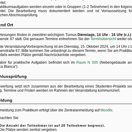
tet.
aktikumsaufgaben werden einzeln oder in Gruppen (1-2 Teilnehmer) in den folge
itet. Die Bearbeitung muss dokumentiert werden und ist Vorraussetzung fü
chen Abschlussprüfung.
und Ort
rlesungen finden in zwei/drei-wöchigem Turnus
Dienstags, 14 Uhr - 16 Uhr (c.t.
genstr. 67 statt. Die genauen Termine entnehmen Sie der
Terminübersicht
weiter obe
ste Veranstalung/Vorbesprechung ist am Dienstag, 15. Oktober 2024, um 14 Uhr c.t
genstraße 67. Bitte kommen Sie unbedingt zu diesem Termin, wenn Sie am Praktik
falls werden Plätze gemäß Nachrückerliste vergeben.
bor für praktische Aufgaben befindet sich im
Raum N 005
(Nebengebäude an d
ca Blanca").
hlussprüfung
wertung setzt sich zusammen aus der Bearbeitung eines Studenten-Projekts so
g. Termine und Fristen werden im Rahmen der Veranstaltung kommuniziert.
ldung
meldung zum Praktikum erfolgt über die Zentralanmeldung auf
Moodle
.
beachten Sie:
Die Anzahl der Teilnehmer ist auf 20 Teilnehmer begrenzt.
Die Plätze werden zentral vergeben.