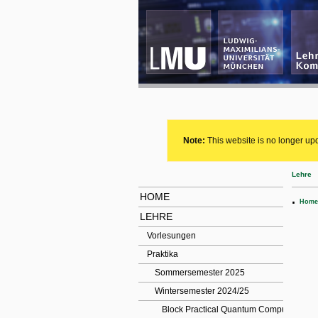
Note:
This website is no longer upd
Lehre
HOME
.
Home
LEHRE
Vorlesungen
Praktika
Sommersemester 2025
Wintersemester 2024/25
Block Practical Quantum Computing