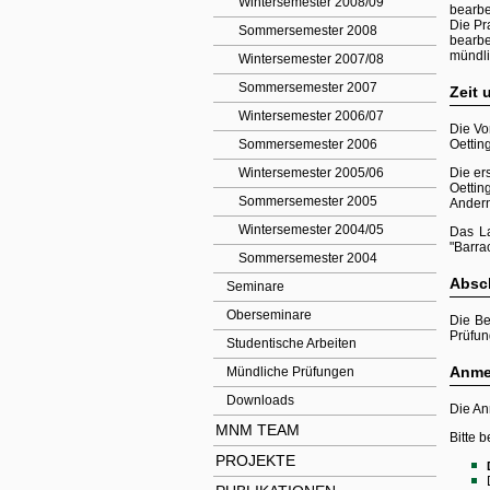
Wintersemester 2008/09
bearbei
Die Pr
Sommersemester 2008
bearbe
mündli
Wintersemester 2007/08
Sommersemester 2007
Zeit 
Wintersemester 2006/07
Die Vo
Sommersemester 2006
Oettin
Wintersemester 2005/06
Die er
Oettin
Sommersemester 2005
Andern
Wintersemester 2004/05
Das La
"Barra
Sommersemester 2004
Absc
Seminare
Oberseminare
Die Be
Prüfun
Studentische Arbeiten
Anme
Mündliche Prüfungen
Downloads
Die An
MNM TEAM
Bitte 
PROJEKTE