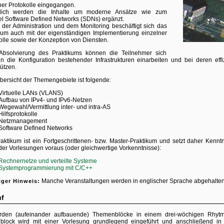
ner Protokolle eingegangen.
zlich werden die Inhalte um moderne Ansätze wie zum
el Software Defined Networks (SDNs) ergänzt.
der Administration und dem Monitoring beschäftigt sich das
kum auch mit der eigenständigen Implementierung einzelner
olle sowie der Konzeption von Diensten.
Absolvierung des Praktikums können die Teilnehmer sich
in die Konfiguration bestehender Infrastrukturen einarbeiten und bei deren effiz
tützen.
bersicht der Themengebiete ist folgende:
Virtuelle LANs (VLANS)
Aufbau von IPv4- und IPv6-Netzen
Wegewahl/Vermittlung inter- und intra-AS
Hilfsprotokolle
Netzmanagement
Software Defined Networks
aktikum ist ein Fortgeschrittenen- bzw. Master-Praktikum und setzt daher Kenntn
der Vorlesungen voraus (oder gleichwertige Vorkenntnisse):
Rechnernetze und verteilte Systeme
Systemprogrammierung mit C/C++
Manche Veranstaltungen werden in englischer Sprache abgehalten
iger Hinweis:
f
rden (aufeinander aufbauende) Themenblöcke in einem drei-wöchigen Rhytmu
lock wird mit einer Vorlesung grundlegend eingeführt und anschließend in