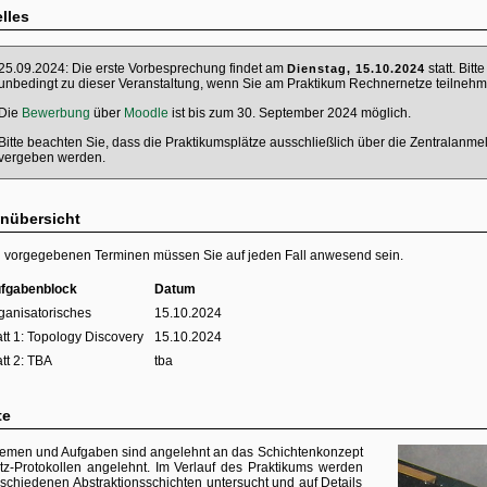
 virtueller Systeme
lles
25.09.2024: Die erste Vorbesprechung findet am
statt. Bit
Dienstag, 15.10.2024
unbedingt zu dieser Veranstaltung, wenn Sie am Praktikum Rechnernetze teilnehm
Die
Bewerbung
über
Moodle
ist bis zum 30. September 2024 möglich.
Bitte beachten Sie, dass die Praktikumsplätze ausschließlich über die Zentralanm
vergeben werden.
nübersicht
 vorgegebenen Terminen müssen Sie auf jeden Fall anwesend sein.
fgabenblock
Datum
ganisatorisches
15.10.2024
att 1: Topology Discovery
15.10.2024
att 2: TBA
tba
te
emen und Aufgaben sind angelehnt an das Schichtenkonzept
tz-Protokollen angelehnt. Im Verlauf des Praktikums werden
rschiedenen Abstraktionsschichten untersucht und auf Details