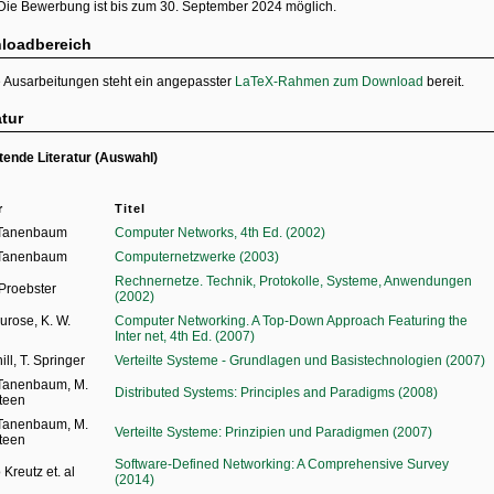
Die Bewerbung ist bis zum 30. September 2024 möglich.
loadbereich
e Ausarbeitungen steht ein angepasster
LaTeX-Rahmen zum Download
bereit.
atur
tende Literatur (Auswahl)
r
Titel
 Tanenbaum
Computer Networks, 4th Ed. (2002)
 Tanenbaum
Computernetzwerke (2003)
Rechnernetze. Technik, Protokolle, Systeme, Anwendungen
 Proebster
(2002)
Kurose, K. W.
Computer Networking. A Top-Down Approach Featuring the
Inter net, 4th Ed. (2007)
ill, T. Springer
Verteilte Systeme - Grundlagen und Basistechnologien (2007)
 Tanenbaum, M.
Distributed Systems: Principles and Paradigms (2008)
teen
 Tanenbaum, M.
Verteilte Systeme: Prinzipien und Paradigmen (2007)
teen
Software-Defined Networking: A Comprehensive Survey
Kreutz et. al
(2014)