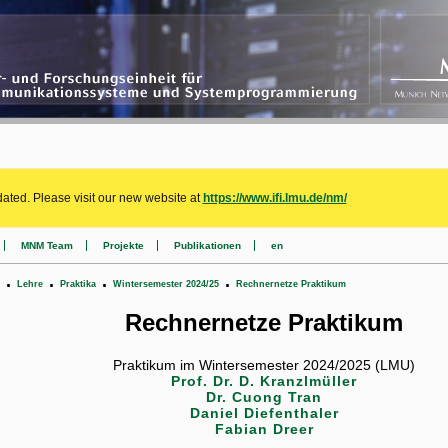
ated. Please visit our new website at
https://www.ifi.lmu.de/nm/
MNM Team
Projekte
Publikationen
en
.
.
.
.
Lehre
Praktika
Wintersemester 2024/25
Rechnernetze Praktikum
Rechnernetze Praktikum
Praktikum im Wintersemester 2024/2025 (LMU)
Prof. Dr. D. Kranzlmüller
Dr. Cuong Tran
Daniel Diefenthaler
Fabian Dreer