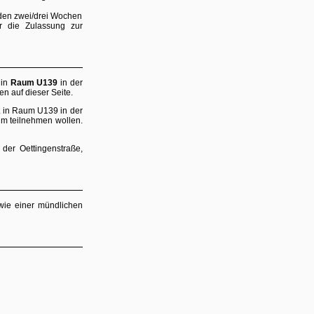
nden zwei/drei Wochen
r die Zulassung zur
)
in
Raum U139
in der
n auf dieser Seite.
. in Raum U139 in der
um teilnehmen wollen.
er Oettingenstraße,
wie einer mündlichen